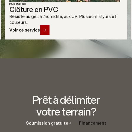
RIVE-SUD, QC
Clôture en verre
RÉSIDENTIEL
Panneaux de verre trempé. Vue dégagée, conforme aux
normes de piscine du Québec.
Voir ce service
Slide 4 of 7.
Prêt à délimiter
votre terrain?
Soumission gratuite
Financement