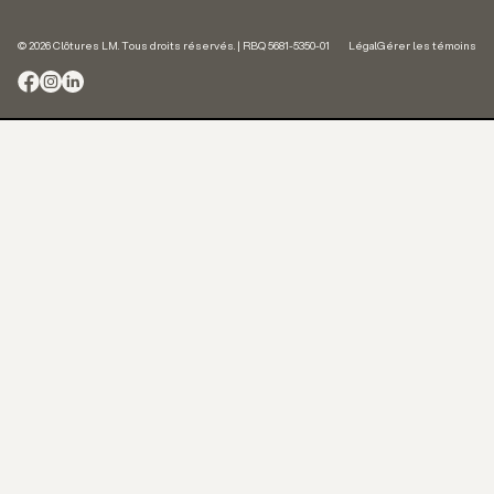
© 2026 Clôtures LM. Tous droits réservés. | RBQ 5681-5350-01
Légal
Gérer les témoins