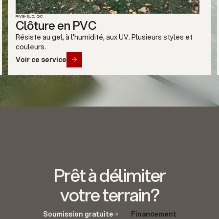
RIVE-SUD, QC
Clôture en verre
RÉSIDENTIEL
Panneaux de verre trempé. Vue dégagée, conforme aux
normes de piscine du Québec.
Voir ce service
Slide 4 of 7.
Prêt à délimiter
votre terrain?
Soumission gratuite
Financement