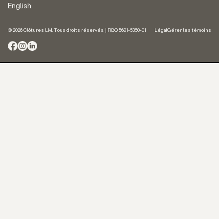
English
© 2026 Clôtures LM. Tous droits réservés. | RBQ 5681-5350-01
Légal
Gérer les témoins